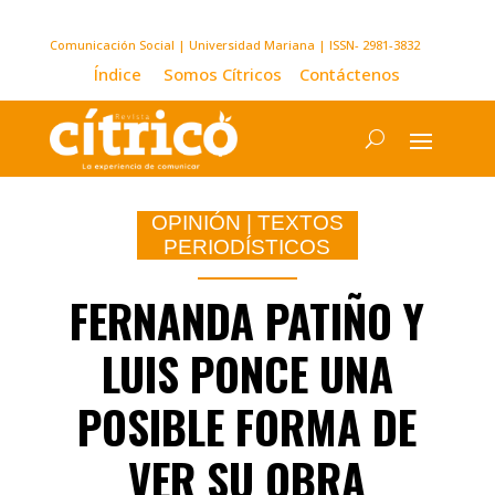
Comunicación Social | Universidad Mariana | ISSN- 2981-3832
Índice
Somos Cítricos
Contáctenos
OPINIÓN
|
TEXTOS
PERIODÍSTICOS
FERNANDA PATIÑO Y
LUIS PONCE UNA
POSIBLE FORMA DE
VER SU OBRA