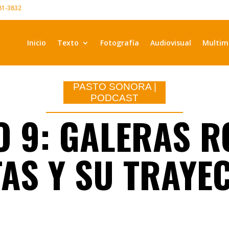
981-3832
Inicio
Texto
Fotografía
Audiovisual
Multim
PASTO SONORA
|
PODCAST
O 9: GALERAS R
AS Y SU TRAYE