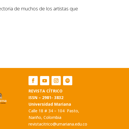
yectoria de muchos de los artistas que
REVISTA CÍTRICO
ISS
N –
2981- 3832
Universidad Mariana
Calle 18 # 34 – 104 Pasto,
Nariño, Colombia
revistacitrico@umariana.edu.co