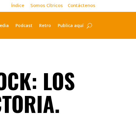
Índice
Somos Cítricos
Contáctenos
edia
Podcast
Retro
Publica aquí
OCK: LOS
CTORIA.