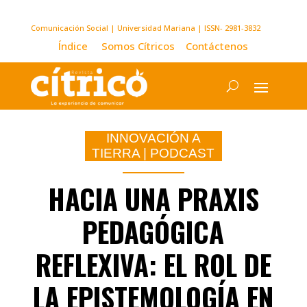
Comunicación Social | Universidad Mariana | ISSN- 2981-3832
Índice
Somos Cítricos
Contáctenos
INNOVACIÓN A
TIERRA
|
PODCAST
HACIA UNA PRAXIS
PEDAGÓGICA
REFLEXIVA: EL ROL DE
LA EPISTEMOLOGÍA EN