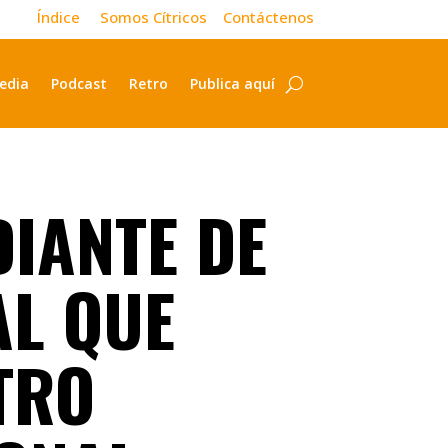
Índice
Somos Cítricos
Contáctenos
edia
Podcast
Retro
Publica aquí
DIANTE DE
AL QUE
TRO