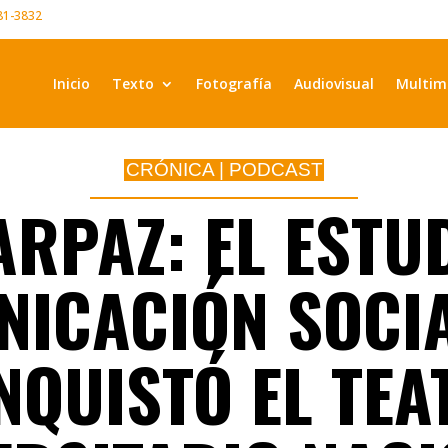
981-3832
Inicio
Texto
Fotografía
Audiovisual
Multim
CRÓNICA
|
PODCAST
ARPAZ: EL ESTU
ICACIÓN SOCI
NQUISTÓ EL TEA