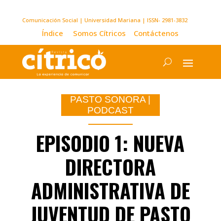
Comunicación Social | Universidad Mariana | ISSN- 2981-3832
Índice
Somos Cítricos
Contáctenos
PASTO SONORA
|
PODCAST
EPISODIO 1: NUEVA
DIRECTORA
ADMINISTRATIVA DE
JUVENTUD DE PASTO