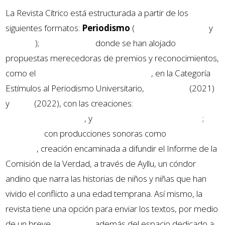
La Revista Cítrico está estructurada a partir de los
siguientes formatos:
Periodismo
(
Periodismo literario
y
Noticias
);
Audiovisual
,
donde se han alojado
propuestas merecedoras de premios y reconocimientos,
como el
Premio Nacional Simón Bolívar
, en la Categoría
Estímulos al Periodismo Universitario,
multimedia
(2021)
y
vídeo
(2022), con las creaciones:
Cuando sea grande
quiero ser astronauta
, y
Remembranzas de un abuelo
;
Podcast
,
con producciones sonoras como
Huellas del
conflicto
, creación encaminada a difundir el Informe de la
Comisión de la Verdad, a través de Ayllu, un cóndor
andino que narra las historias de niños y niñas que han
vivido el conflicto a una edad temprana. Así mismo, la
revista tiene una opción para enviar los textos, por medio
de un breve
formulario
, además del espacio dedicado a