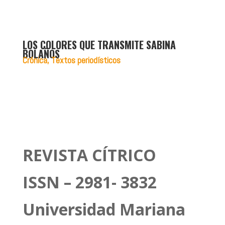
LOS COLORES QUE TRANSMITE SABINA
BOLAÑOS
Crónica
,
Textos periodísticos
REVISTA CÍTRICO
ISS
N –
2981- 3832
Universidad Mariana